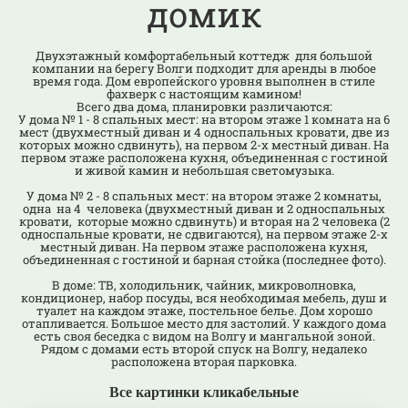
домик
Двухэтажный комфортабельный коттедж для большой
компании на берегу Волги подходит для аренды в любое
время года. Дом европейского уровня выполнен в стиле
фахверк с настоящим камином!
Всего два дома, планировки различаются:
У дома № 1 - 8 спальных мест: на втором этаже 1 комната на 6
мест (двухместный диван и 4 односпальных кровати, две из
которых можно сдвинуть), на первом 2-х местный диван. На
первом этаже расположена кухня, объединенная с гостиной
и живой камин и небольшая светомузыка.
У дома № 2 - 8 спальных мест: на втором этаже 2 комнаты,
одна на 4 человека (двухместный диван и 2 односпальных
кровати, которые можно сдвинуть) и вторая на 2 человека (2
односпальные кровати, не сдвигаются), на первом этаже 2-х
местный диван. На первом этаже расположена кухня,
объединенная с гостиной и барная стойка (последнее фото).
В доме: ТВ, холодильник, чайник, микроволновка,
кондиционер, набор посуды, вся необходимая мебель, душ и
туалет на каждом этаже, постельное белье. Дом хорошо
отапливается. Большое место для застолий. У каждого дома
есть своя беседка с видом на Волгу и мангальной зоной.
Рядом с домами есть второй спуск на Волгу, недалеко
расположена вторая парковка.
Все картинки кликабельные